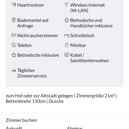
oder
Ausstattung
Haartrockner
Wireless Internet
Weiter,
(W-LAN)
um
sich
Bademantel auf
Bettwäsche und
die
Anfrage
Handtücher inklusive
Bilder
anzusehen.
Nichtraucherzimmer
Schreibtisch
Telefon
Minibar
Bettwäsche inklusive
Kabel /
Satellitenfernsehen
Täglicher
Zimmerservice
zum Hof oder zur Altstadt gelegen | Zimmergröße 21m² |
Bettenbreite 110cm | Dusche
Zimmer buchen
Ankunft
Abreise