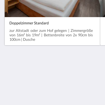
Doppelzimmer Standard
zur Altstadt oder zum Hof gelegen | Zimmergröße
von 16m² bis 19m² | Bettenbreite von 2x 90cm bis
100cm | Dusche
Hotel Passauer Wolf Garni
Untere Donaulände 4
Passau BY 94032
Germany
+49 851 93 15 10
Info@Hotel-Passauer-Wolf.de