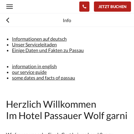
JETZT BUCHEN
Toggle
navigation
Info
Informationen auf deutsch
Unser Serviceleitaden
Einige Daten und Fakten zu Passau
information in english
our service guide
some dates and facts of passau
Herzlich Willkommen
Im Hotel Passauer Wolf garni