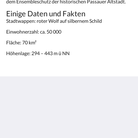
dem Ensembleschutz der historischen Passauer Altstadt.
Einige Daten und Fakten
Stadtwappen: roter Wolf auf silbernem Schild
Einwohnerzahl: ca. 50 000
Fläche: 70 km²
Höhenlage: 294 – 443 m ü NN
Hotel Passauer Wolf Garni
Untere Donaulände 4
Passau BY 94032
Germany
+49 851 93 15 10
Info@Hotel-Passauer-Wolf.de